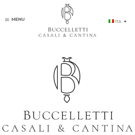
Famiglia
MENU
ITA
Buccellettihttps