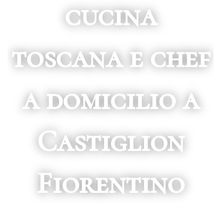
cucina
toscana e chef
a domicilio a
Castiglion
Fiorentino